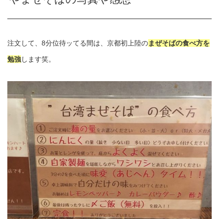
注文して、8分位待ッてる間は、京都初上陸の
まぜそばの食べ方を
勉強
します笑。