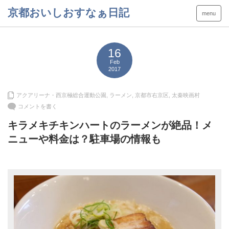
京都おいしおすなぁ日記
menu
16
Feb
2017
アクアリーナ・西京極総合運動公園
,
ラーメン
,
京都市右京区
,
太秦映画村
コメントを書く
キラメキチキンハートのラーメンが絶品！メ
ニューや料金は？駐車場の情報も