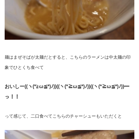
麺はまぜそばが太麺だとすると、こちらのラーメンは中太麺の印
象でひとくち食べて
おいしー((ヽ(*≧ω≦*)ﾉ))((ヽ(*≧ω≦*)ﾉ))((ヽ(*≧ω≦*)ﾉ))━
っ！！
って感じて、二口食べてこちらのチャーシューもいただくと