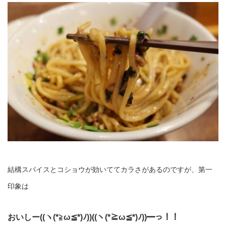
結構スパイスとコショウが効いててカラさがあるのですが、第一
印象は
おいしー((ヽ(*≧ω≦*)ﾉ))((ヽ(*≧ω≦*)ﾉ))━っ！！