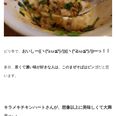
おいしー((ヽ(*≧ω≦*)ﾉ))((ヽ(*≧ω≦*)ﾉ))━っ！！
ピリ辛で、
多分、
若くて濃い味が好きな人は、このまぜそばはビンゴ
だと思
います。
キラメキチキンハートさんが、想像以上に美味しくて大満