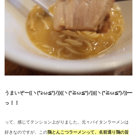
うまいぞー((ヽ(*≧ω≦*)ﾉ))((ヽ(*≧ω≦*)ﾉ))((ヽ(*≧ω≦*)ﾉ))━
っ！！
って、感じてテンション上がりました。元々パイタンラーメンは
好きなのですが、この
鶏とんこつラーメンって、名前通り鶏の旨