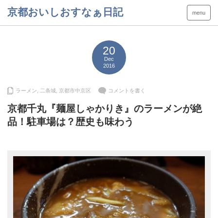
京都おいしおすなぁ日記
menu
20
Dec
2016
ラーメン
,
二条城
,
京都市中京区
コメントを書く
京都千丸『麺屋しゃかりき』のラーメンが絶
品！駐車場は？歴史も味わう