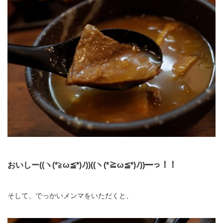
おいしー((ヽ(*≧ω≦*)ﾉ))((ヽ(*≧ω≦*)ﾉ))━っ！！
そして、でっかいメンマをいただくと、