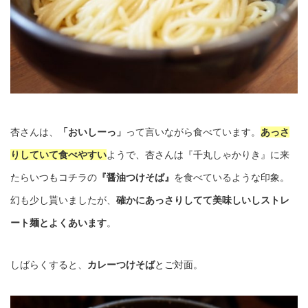
杏さんは、
「おいしーっ」
って言いながら食べています。
あっさ
りしていて食べやすい
ようで、杏さんは『千丸しゃかりき』に来
たらいつもコチラの
『醤油つけそば』
を食べているような印象。
幻も少し貰いましたが、
確かにあっさりしてて美味しいしストレ
ート麺とよくあいます
。
しばらくすると、
カレーつけそば
とご対面。