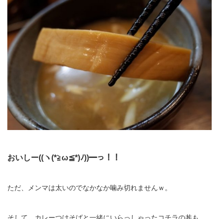
おいしー((ヽ(*≧ω≦*)ﾉ))━っ！！
ただ、メンマは太いのでなかなか噛み切れませんｗ。
そして、カレーつけそばと一緒にいらっしゃったコチラの丼も