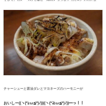
チャーシューと醤油ダレとマヨネーズのハーモニーが
おいしー((ヽ(*≧ω≦*)ﾉ))((ヽ(*≧ω≦*)ﾉ))━っ！！