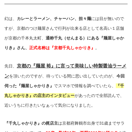
幻は、
カレーとラーメン、チャーハン、担々麺
には目が無いので
すが、京都のつけ麺屋さんで行列が出来る店として名高い１店舗
が京都の千本丸太町、
通称千丸（せんまる）にある『麺屋しゃか
りき』さん、
正式名称は『京都千丸しゃかりき』
。
京都の『麺屋 裕』に言って美味しい特製醤油ラーメ
先日、
ン
を頂いたのですが、待っている間に思い出していたのが、
今回
伺った『麺屋しゃかりき』
でスマホで情報を調べていたら、
『千
丸しゃかりき』の店主のインタビュー
があったので全部読んで、
近いうちに行きたいなぁって気分になりました。
『千丸しゃかりき』の梶店主
は京都府舞鶴市出身で31歳までサラ