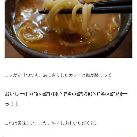
コクがありつつも、あっさりしたカレーと麺が絡まって
おいしー((ヽ(*≧ω≦*)ﾉ))((ヽ(*≧ω≦*)ﾉ))((ヽ(*≧ω≦*)ﾉ))━
っ！！
これは美味しい。また、牛すじ肉もいただくと、