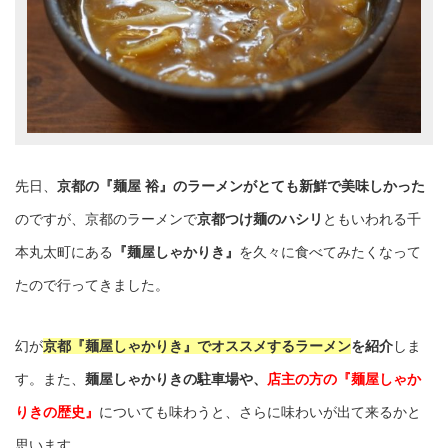
先日、
京都の『麺屋 裕』のラーメンがとても新鮮で美味しかった
のですが、京都のラーメンで
京都つけ麺のハシリ
ともいわれる千
本丸太町にある
『麺屋しゃかりき』
を久々に食べてみたくなって
たので行ってきました。
幻が
京都『麺屋しゃかりき』でオススメするラーメン
を紹介
しま
す。また、
麺屋しゃかりきの駐車場や、
店主の方の『麺屋しゃか
りきの歴史』
についても味わうと、さらに味わいが出て来るかと
思います。