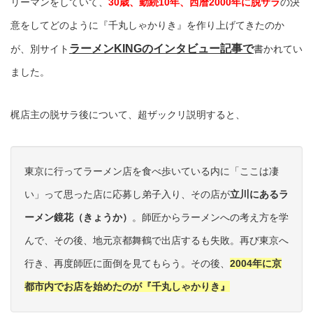
リーマンをしていて、
30歳、勤続10年、西暦2000年に脱サラ
の決
意をしてどのように『千丸しゃかりき』を作り上げてきたのか
ラーメンKINGのインタビュー記事で
が、別サイト
書かれてい
ました。
梶店主の脱サラ後について、超ザックリ説明すると、
東京に行ってラーメン店を食べ歩いている内に「ここは凄
い」って思った店に応募し弟子入り、その店が
立川にあるラ
ーメン鏡花（きょうか）
。師匠からラーメンへの考え方を学
んで、その後、地元京都舞鶴で出店するも失敗。再び東京へ
行き、再度師匠に面倒を見てもらう。その後、
2004年に京
都市内でお店を始めたのが『千丸しゃかりき』